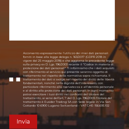
Acconsento espressamente l’utilizzo dei miei dati personali
forniti in base alla legge delega n. 163/2017 (GDPR 2018 in
vigore dal 25 maggio 2018) e che aggiorna la precedente legge
sulla privacy ex D. Lgs. 196/2003 recante il "Codice in materia di
protezione dei dati personali". Ti informiamo che i dati acquisiti
con riferimento al servizio qui presente saranno oggetto di
trattamento nel rispetto della normativa sopra richiamata. Il
trattamento dei dati si svolge nel rispetto dei diritti delle libertà
fondamentali, nonché nella dignità dell’interessato, con
particolare riferimento alla riservatezza e all’identità personale
e al diritto alla protezione dei dati personali. In ogni momento
potrai esercitare i tuoi diritti nei confronti del titolare del
trattamento, ai sensi dell’art. 7 del D. Lgs. 196/2003. Titolare del
trattamento è Eusider Trading SA con Sede legale in Via San
Gottardo 10 6900 Lugano Switzerland – VAT CHE-156.693.102